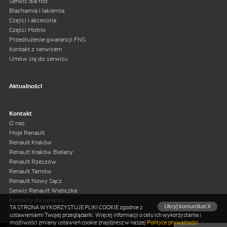
Serwis dla flot
Blacharnia i lakiernia
Części i akcesoria
Części Motrio
Przedłużenie gwarancji FNS
Kontakt z serwisem
Umów się do serwisu
Aktualności
Kontakt
O nas
Moje Renault
Renault Kraków
Renault Kraków Bielany
Renault Rzeszów
Renault Tarnów
Renault Nowy Sącz
Serwis Renault Wieliczka
Kontakty do serwisu
Ukryj komunikat X
TA STRONA WYKORZYSTUJE PLIKI COOKIE zgodnie z
ustawieniami Twojej przeglądarki. Więcej informacji o celu ich wykorzystania i
możliwości zmiany ustawień cookie znajdziesz w naszej
Polityce prywatności